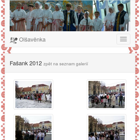
Olšavěnka
Toggle
navigati
Fašank 2012
zpět na seznam galerií