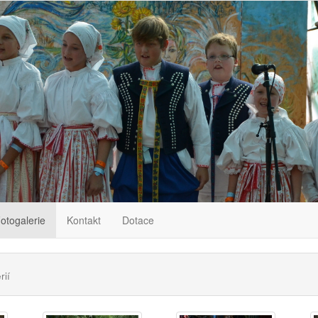
otogalerie
Kontakt
Dotace
rií