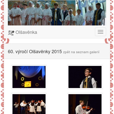
Olšavěnka
Toggle
navigati
60. výročí Olšavěnky 2015
zpět na seznam galerií